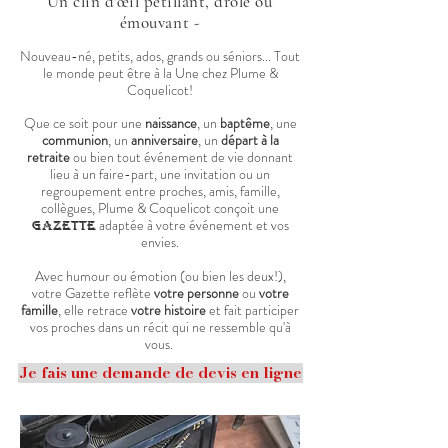
Un clin d'
œil
pétillant, drôle ou
émouvant -
Nouveau-né, petits, ados, grands ou séniors... Tout
le monde peut être à la Une chez Plume &
Coquelicot!
Que ce soit pour une
naissance
, un
baptême
, une
communion
, un
anniversaire
, un
départ à la
retraite
ou bien tout événement de vie donnant
lieu à un faire-part, une invitation ou un
regroupement entre proches, amis, famille,
collègues, Plume & Coquelicot conçoit une
adaptée à votre événement et vos
Gazette
envies.
Avec humour ou émotion (ou bien les deux!),
votre Gazette reflète
votre personne
ou
votre
famille
, elle retrace
votre histoire
et fait participer
vos proches dans un
récit
qui ne ressemble qu'à
vous.
Je fais une demande de devis en ligne