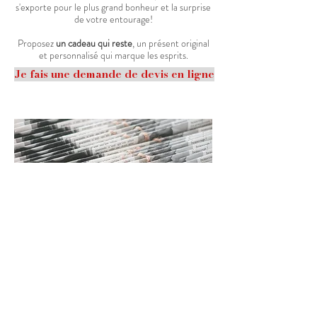
s'exporte pour le plus grand bonheur et la surprise
de votre entourage!
Proposez
un cadeau qui reste
, un présent original
et personnalisé qui marque les esprits.
Je fais une demande de devis en ligne
LA GAZETTE
PROFESSIONNELLE
- Un concept original et tendance - Un
atout pour votre entreprise -
Démarquez vous
avec un
support de
communication novateur et original
!
Le format
s'exporte parfaitement dans
Gazette